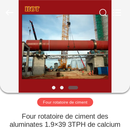
Luoyang
Zhongtai
Industries
CO.,LTD.
All
Rights
Reserved.
MAISON
PRODUITS
VR
SHOW
AU
SUJET
Four rotatoire de ciment
DE
Four rotatoire de ciment des
NOUS
aluminates 1.9×39 3TPH de calcium