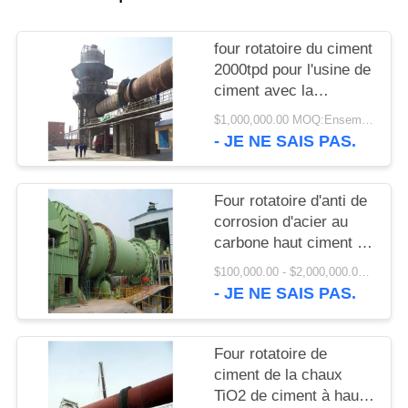
UNE
CITATION
four rotatoire du ciment
2000tpd pour l'usine de
PLAN
ciment avec la
meilleure
DU
$1,000,000.00 MOQ:Ensembles 1
représentation
- JE NE SAIS PAS.
SITE
Four rotatoire d'anti de
PRIVACY
corrosion d'acier au
POLICY
carbone haut ciment de
finesse
$100,000.00 - $2,000,000.00 / Set MOQ:1 ensemble/ensembles
- JE NE SAIS PAS.
Four rotatoire de
ciment de la chaux
TiO2 de ciment à haute