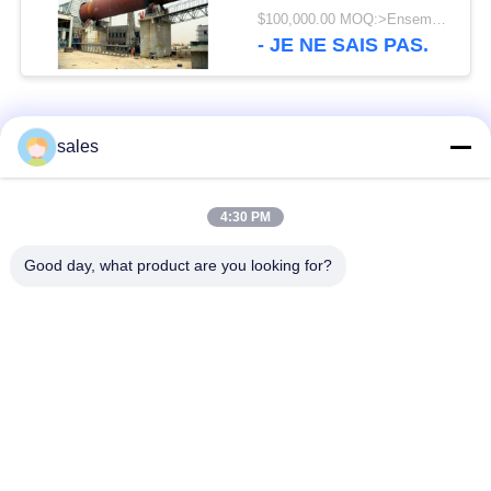
production hydraulique
$100,000.00 MOQ:>Ensembles =1
de four rotatoire
- JE NE SAIS PAS.
Catégories populaires
Tous
sales
Pignons de moulin
Pignon biseauté
4:30 PM
Good day, what product are you looking for?
vitesse de périmètre
Bâtis et pièces
de moulin
forgéees
Four rotatoire de
Moulin de meulage de
ciment
minerai
Machine de
Pièces de rechange
concasseur de
de machine