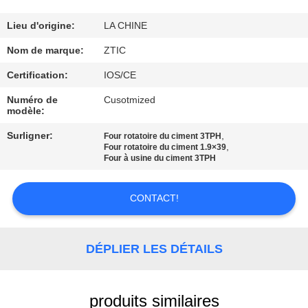
VISITE
Lieu d'origine:
LA CHINE
D'USINE
Nom de marque:
ZTIC
Certification:
IOS/CE
CONTRÔLE
Numéro de
Cusotmized
modèle:
DE
QUALITÉ
Surligner:
,
Four rotatoire du ciment 3TPH
,
Four rotatoire du ciment 1.9×39
Four à usine du ciment 3TPH
CONTACTEZ-
CONTACT!
NOUS
NOUVELLES
DÉPLIER LES DÉTAILS
DEMANDEZ
produits similaires