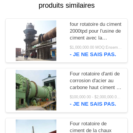
UNE
produits similaires
CITATION
four rotatoire du ciment
PLAN
2000tpd pour l'usine de
ciment avec la
DU
meilleure
$1,000,000.00 MOQ:Ensembles 1
SITE
représentation
- JE NE SAIS PAS.
PRIVACY
Four rotatoire d'anti de
POLICY
corrosion d'acier au
carbone haut ciment de
finesse
$100,000.00 - $2,000,000.00 / Set MOQ:1 ensemble/ensembles
- JE NE SAIS PAS.
Four rotatoire de
ciment de la chaux