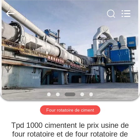
Luoyang
Zhongtai
Industries
CO.,LTD.
All
Rights
Reserved.
MAISON
PRODUITS
VR
SHOW
AU
SUJET
Four rotatoire de ciment
DE
Tpd 1000 cimentent le prix usine de
NOUS
four rotatoire et de four rotatoire de