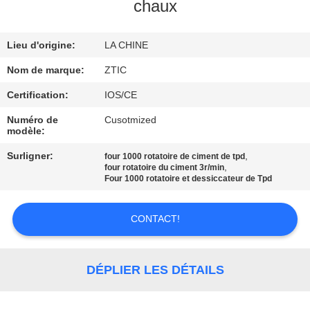
chaux
VISITE
Lieu d'origine:
LA CHINE
D'USINE
Nom de marque:
ZTIC
CONTRÔLE
Certification:
IOS/CE
DE
Numéro de
Cusotmized
modèle:
QUALITÉ
Surligner:
,
four 1000 rotatoire de ciment de tpd
,
four rotatoire du ciment 3r/min
CONTACTEZ-
Four 1000 rotatoire et dessiccateur de Tpd
NOUS
CONTACT!
NOUVELLES
DÉPLIER LES DÉTAILS
DEMANDEZ