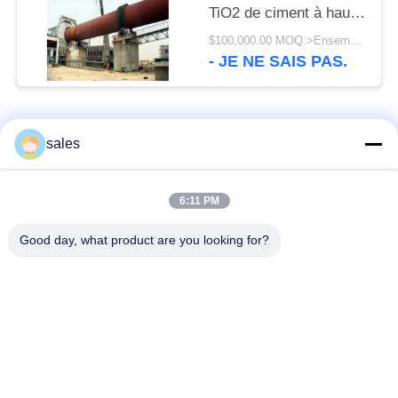
TiO2 de ciment à haute
production hydraulique
$100,000.00 MOQ:>Ensembles =1
de four rotatoire
- JE NE SAIS PAS.
Catégories populaires
Tous
sales
Pignons de moulin
Pignon biseauté
6:11 PM
Good day, what product are you looking for?
vitesse de périmètre
Bâtis et pièces
de moulin
forgéees
Four rotatoire de
Moulin de meulage de
ciment
minerai
Machine de
Pièces de rechange