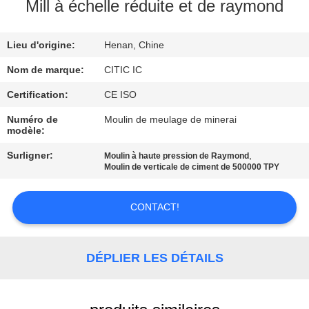
Mill à échelle réduite et de raymond
VISITE
Lieu d'origine:
Henan, Chine
D'USINE
Nom de marque:
CITIC IC
CONTRÔLE
Certification:
CE ISO
DE
Numéro de
Moulin de meulage de minerai
modèle:
QUALITÉ
Surligner:
,
Moulin à haute pression de Raymond
Moulin de verticale de ciment de 500000 TPY
CONTACTEZ-
NOUS
CONTACT!
NOUVELLES
DÉPLIER LES DÉTAILS
DEMANDEZ