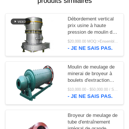
produits similaires
UNE
CITATION
Débordement vertical
prix usine à haute
PLAN
pression de moulin de
DU
Raymond Mill à échelle
$20,000.00 MOQ:>Ensembles =1
réduite et de raymond
SITE
- JE NE SAIS PAS.
PRIVACY
Moulin de meulage de
minerai de broyeur à
POLICY
boulets d'extraction
continu par air 215T
$10,000.00 - $50,000.00 / Set MOQ:1 ensemble/ensembles
économiseur d'énergie
- JE NE SAIS PAS.
Broyeur de meulage de
tube d'entraînement
intégral de grande