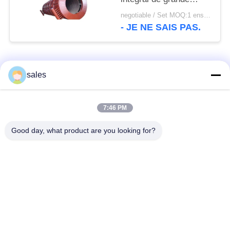
capacité de moteur à
negotiable / Set MOQ:1 ensemble/ensembles
courant alternatif et
- JE NE SAIS PAS.
broyeur à boulets de
ciment
Catégories populaires
Tous
sales
Pignons de moulin
Pignon biseauté
7:46 PM
Good day, what product are you looking for?
vitesse de périmètre
Bâtis et pièces
de moulin
forgéees
Four rotatoire de
Moulin de meulage de
ciment
minerai
Machine de
Pièces de rechange