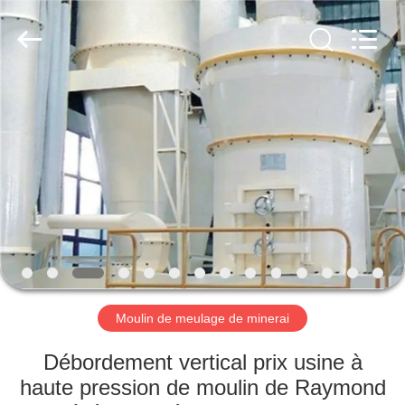
Luoyang
Zhongtai
Industries
CO.,LTD.
All
Rights
Reserved.
MAISON
PRODUITS
VR
SHOW
AU
SUJET
Moulin de meulage de minerai
DE
Débordement vertical prix usine à
NOUS
haute pression de moulin de Raymond