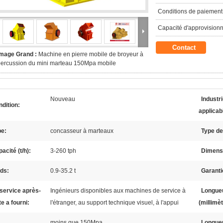
Conditions de paiement
Capacité d'approvision
Contact
Image Grand :
Machine en pierre mobile de broyeur à
ercussion du mini marteau 150Mpa mobile
Nouveau
Industr
dition:
applicab
pe:
concasseur à marteaux
Type de
acité (t/h):
3-260 tph
Dimensi
ds:
0.9-35.2 t
Garanti
service après-
Ingénieurs disponibles aux machines de service à
Longueu
e a fourni:
l'étranger, au support technique visuel, à l'appui
(millimèt
moins que 150Mpa
Longueu