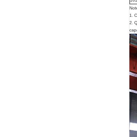
16
Not
1. 
2. Q
cap