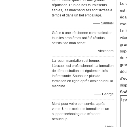
et une haute qualité et une grande
Le 
réputation. L'un de nos fournisseurs
est
fiables, les marchandises sont livrées à
temps et dans un bel emballage.
éga
—— Sammel
exem
Le 
Grâce à une très bonne communication,
vite
tous les problèmes ont été résolus,
satisfait de mon achat.
gran
supé
—— Alexandra
du 
La recommandation est bonne.
gran
L'accueil est professionnel. La formation
de démonstration est également très
déc
intéressante. Souhaitez plus de
d'éc
formation en ligne après avoir obtenu la
disp
machine.
Spé
—— George
Ty
Merci pour votre bon service après-
vente. Une excellente formation et un
support technologique m'aident
beaucoup.