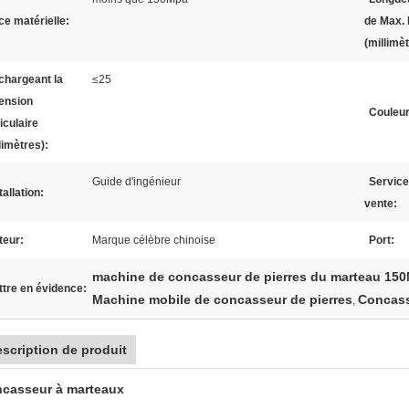
ce matérielle:
de Max.
(millimèt
chargeant la
≤25
ension
Couleur
iculaire
limètres):
Guide d'ingénieur
Service
tallation:
vente:
teur:
Marque célèbre chinoise
Port:
machine de concasseur de pierres du marteau 15
tre en évidence:
Machine mobile de concasseur de pierres
Concass
,
scription de produit
casseur à marteaux