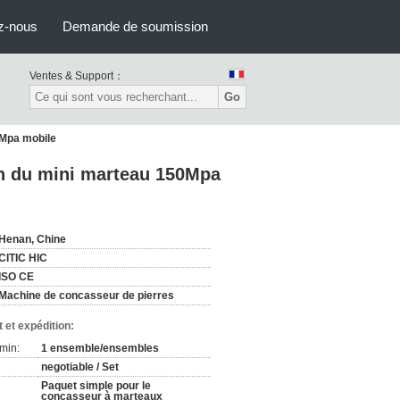
z-nous
Demande de soumission
Ventes & Support：
Go
0Mpa mobile
on du mini marteau 150Mpa
Henan, Chine
CITIC HIC
ISO CE
Machine de concasseur de pierres
 et expédition:
min:
1 ensemble/ensembles
negotiable / Set
Paquet simple pour le
concasseur à marteaux