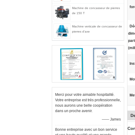
for
Machine de concasseur de pierres
de 150 T
Dé
Machine verticale de concasseur de
pierres d'axe
dim
part
(mil
Ins
Mo
Merci pour votre aimable hospitalité.
Met
Votre entreprise est très professionnelle,
nous aurons une belle coopération
dans un proche avenir.
De
—— James
Con
Bonne entreprise avec un bon service