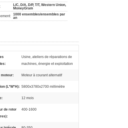
L/C, D/A, D/P, T/T, Western Union,
:
MoneyGram
1000 ensembles/ensembles par
nement:
an
ies
Usine, ateliers de réparations de
les:
machines, énergie et exploitation
 moteur:
Moteur à courant alternatif
on (L*W*H):
5800x3780x2700 millimètre
e:
12 mois
r de rotor
400-1600
res):
r latérale
80-350