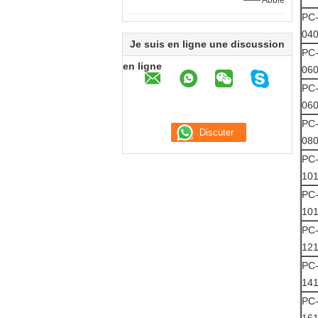
—— Abbie
PC
04
Je suis en ligne une discussion
PC
en ligne
06
PC
06
PC
08
PC
10
PC
10
PC
12
PC
14
PC