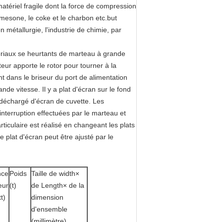
atériel fragile dont la force de compression
mesone, le coke et le charbon etc.but
métallurgie, l'industrie de chimie, par
riaux se heurtants de marteau à grande
teur apporte le rotor pour tourner à la
nt dans le briseur du port de alimentation
de vitesse. Il y a plat d'écran sur le fond
t déchargé d'écran de cuvette. Les
interruption effectuées par le marteau et
ticulaire est réalisé en changeant les plats
e plat d'écran peut être ajusté par le
nce
Poids
Taille de width×
eur
(t)
de Length× de la
t)
dimension
d'ensemble
(millimètre)