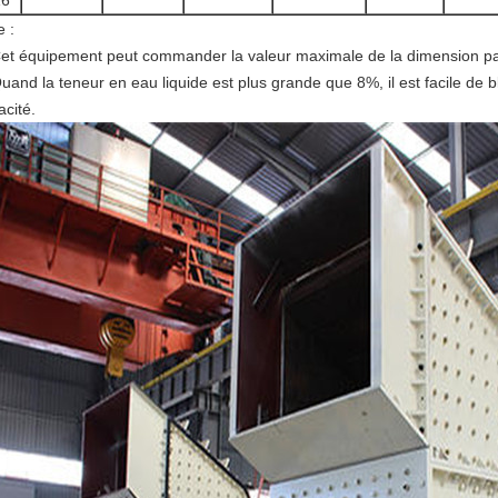
16
e :
Cet équipement peut commander la valeur maximale de la dimension part
uand la teneur en eau liquide est plus grande que 8%, il est facile de b
acité.