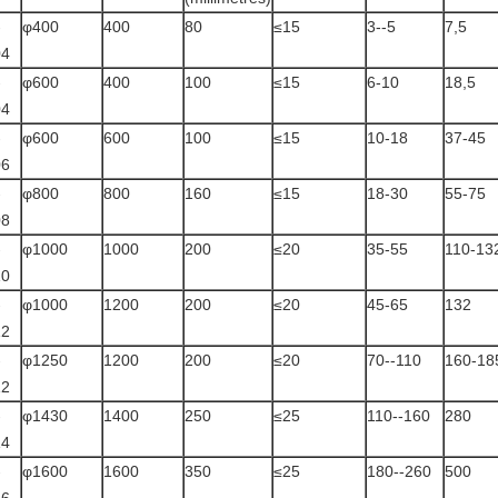
-
φ400
400
80
≤15
3--5
7,5
04
-
φ600
400
100
≤15
6-10
18,5
04
-
φ600
600
100
≤15
10-18
37-45
06
-
φ800
800
160
≤15
18-30
55-75
08
-
φ1000
1000
200
≤20
35-55
110-13
10
-
φ1000
1200
200
≤20
45-65
132
12
-
φ1250
1200
200
≤20
70--110
160-18
12
-
φ1430
1400
250
≤25
110--160
280
14
-
φ1600
1600
350
≤25
180--260
500