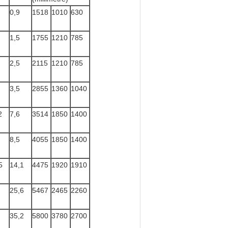
0,9
1518
1010
630
1,5
1755
1210
785
2,5
2115
1210
785
3,5
2855
1360
1040
2
7,6
3514
1850
1400
8,5
4055
1850
1400
5
14,1
4475
1920
1910
25,6
5467
2465
2260
35,2
5800
3780
2700