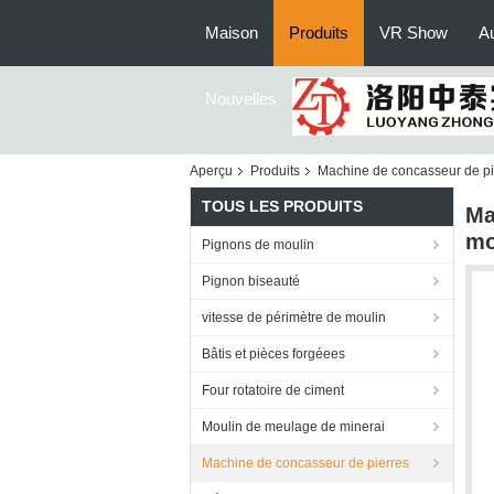
Maison
Produits
VR Show
Au
Nouvelles
Aperçu
Produits
Machine de concasseur de pi
TOUS LES PRODUITS
Ma
mo
Pignons de moulin
Pignon biseauté
vitesse de périmètre de moulin
Bâtis et pièces forgéees
Four rotatoire de ciment
Moulin de meulage de minerai
Machine de concasseur de pierres