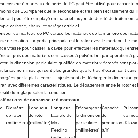
concasseur à marteaux de série de PC peut être utilisé pour casser le m
 moins que 150Mpa tel que le secondaire et très bien l'écrasement du li
lement pour être employé en matériel moyen de dureté de traitement en 
ple carbone, chaux, et agrégat artificiel.
briseur de marteau de PC écrase les matériaux de la manière des maté
sse de rotation. La partie principale est le rotor avec le marteau. Le mo
de vitesse pour casser la cavité pour effectuer les matériaux qui entre
rieur, puis des matériaux sont cassés à pulvérulent par opération à gran
rotor, la dimension particulaire qualifiée en matériaux écrasés sont pla
ularités non finies qui sont plus grandes que le trou d'écran sont sans 
hargées par le plat d'écran. L'ajustement de décharger la dimension par
ran avec différentes caractéristiques. Le dégagement entre le rotor et l
ositif de réglage selon la condition.
cifications de concasseur à marteaux
pe
Diamètre
Longueur
Longueur
Déchargeant
Capacité
Puissa
de rotor
de rotor
latérale de
la dimension
de
de mot
(millimètre)
(millimètre)
Max.
particulaire
production
(Kilowat
Feeding
(millimètres)
(t/h)
(millimètres)