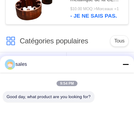
d'OIN des pièces de
$10.00 MOQ:>Morceaux =1
machine de CITIC HIC
- JE NE SAIS PAS.
Catégories populaires
Tous
Pignons de moulin
Pignon biseauté
sales
vitesse de périmètre
Bâtis et pièces
9:54 PM
de moulin
forgéees
Good day, what product are you looking for?
Four rotatoire de
Moulin de meulage de
ciment
minerai
Machine de
Pièces de rechange