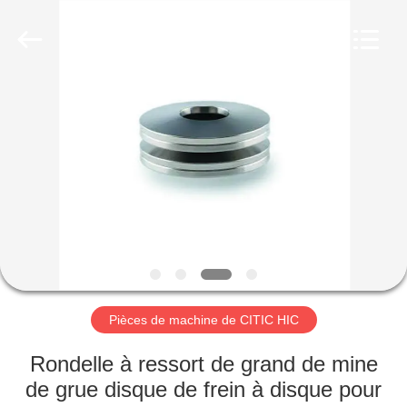
Luoyang
Zhongtai
Industries
CO.,LTD.
All
Rights
Reserved.
MAISON
PRODUITS
VR
SHOW
AU
SUJET
Pièces de machine de CITIC HIC
DE
Rondelle à ressort de grand de mine
NOUS
de grue disque de frein à disque pour