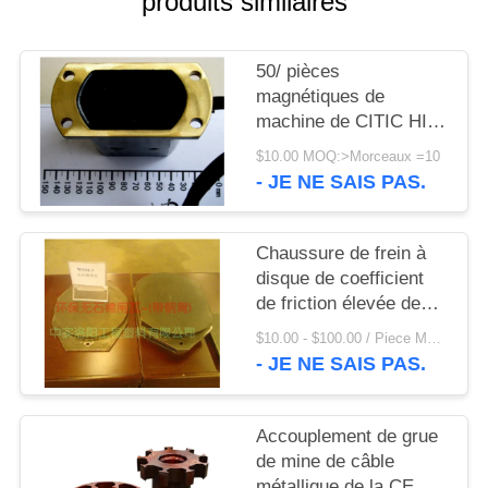
produits similaires
UNE
CITATION
50/ pièces
magnétiques de
PLAN
machine de CITIC HIC
DU
de commutateur de la
$10.00 MOQ:>Morceaux =10
grue TCK de mine de
SITE
- JE NE SAIS PAS.
60Hz 265VAC
PRIVACY
Chaussure de frein à
disque de coefficient
POLICY
de friction élevée des
pièces de machine de
$10.00 - $100.00 / Piece MOQ:1 morceau/morceaux
Citic Hic pour le treuil
- JE NE SAIS PAS.
de grue
Accouplement de grue
de mine de câble
métallique de la CE