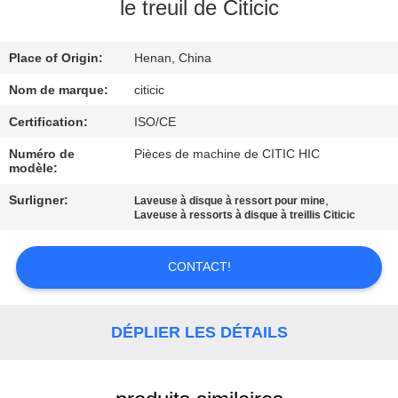
le treuil de Citicic
VISITE
Place of Origin:
Henan, China
D'USINE
Nom de marque:
citicic
CONTRÔLE
Certification:
ISO/CE
DE
Numéro de
Pièces de machine de CITIC HIC
modèle:
QUALITÉ
Surligner:
,
Laveuse à disque à ressort pour mine
Laveuse à ressorts à disque à treillis Citicic
CONTACTEZ-
NOUS
CONTACT!
NOUVELLES
DÉPLIER LES DÉTAILS
DEMANDEZ