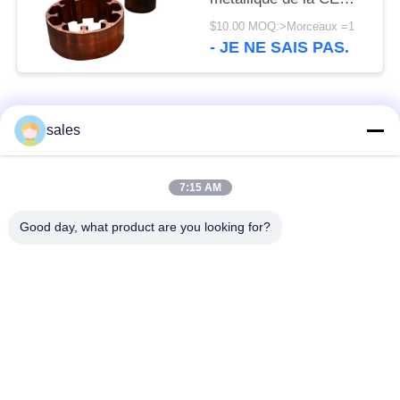
d'OIN des pièces de
$10.00 MOQ:>Morceaux =1
machine de CITIC HIC
- JE NE SAIS PAS.
Catégories populaires
Tous
sales
Pignons de moulin
Pignon biseauté
7:15 AM
Good day, what product are you looking for?
vitesse de périmètre
Bâtis et pièces
de moulin
forgéees
Four rotatoire de
Moulin de meulage de
ciment
minerai
Machine de
Pièces de rechange