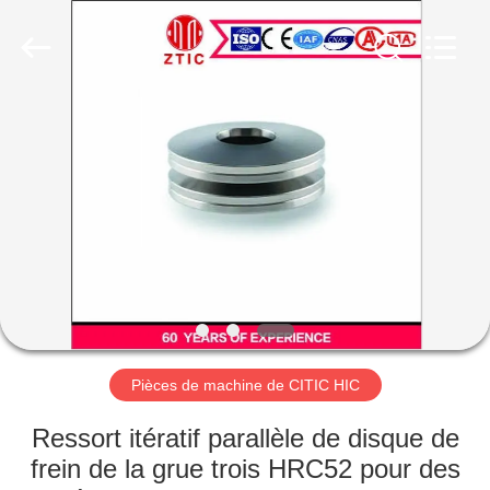
Luoyang
Zhongtai
Industries
CO.,LTD.
All
Rights
Reserved.
MAISON
PRODUITS
VR
SHOW
AU
SUJET
Pièces de machine de CITIC HIC
DE
Ressort itératif parallèle de disque de
NOUS
frein de la grue trois HRC52 pour des