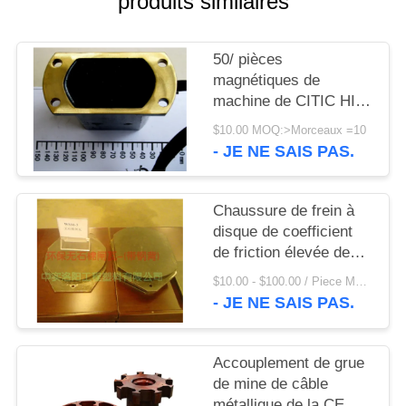
produits similaires
UNE
CITATION
50/ pièces
magnétiques de
PLAN
machine de CITIC HIC
DU
de commutateur de la
$10.00 MOQ:>Morceaux =10
grue TCK de mine de
SITE
- JE NE SAIS PAS.
60Hz 265VAC
PRIVACY
Chaussure de frein à
disque de coefficient
POLICY
de friction élevée des
pièces de machine de
$10.00 - $100.00 / Piece MOQ:1 morceau/morceaux
Citic Hic pour le treuil
- JE NE SAIS PAS.
de grue
Accouplement de grue
de mine de câble
métallique de la CE