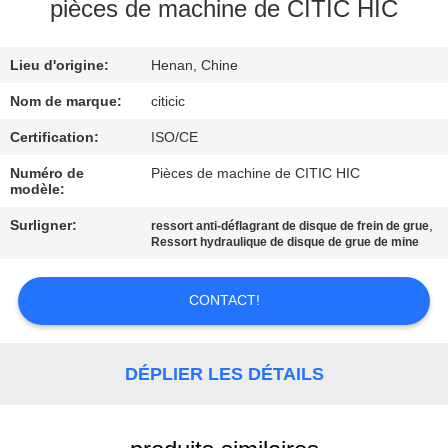
pièces de machine de CITIC HIC
VISITE
Lieu d'origine:
Henan, Chine
D'USINE
Nom de marque:
citicic
CONTRÔLE
Certification:
ISO/CE
DE
Numéro de
Pièces de machine de CITIC HIC
modèle:
QUALITÉ
Surligner:
,
ressort anti-déflagrant de disque de frein de grue
Ressort hydraulique de disque de grue de mine
CONTACTEZ-
NOUS
CONTACT!
NOUVELLES
DÉPLIER LES DÉTAILS
DEMANDEZ