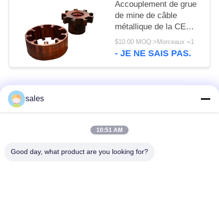
Accouplement de grue
de mine de câble
métallique de la CE
d'OIN des pièces de
$10.00 MOQ:>Morceaux =1
machine de CITIC HIC
- JE NE SAIS PAS.
Catégories populaires
Tous
sales
Pignons de moulin
Pignon biseauté
10:51 AM
Good day, what product are you looking for?
vitesse de périmètre
Bâtis et pièces
de moulin
forgéees
Four rotatoire de
Moulin de meulage de
ciment
minerai