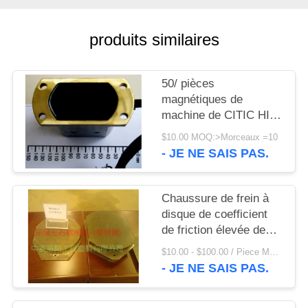
UNE
CITATION
produits similaires
PLAN
50/ pièces
DU
magnétiques de
SITE
machine de CITIC HIC
de commutateur de la
$10.00 MOQ:>Morceaux =10
grue TCK de mine de
- JE NE SAIS PAS.
PRIVACY
60Hz 265VAC
POLICY
Chaussure de frein à
disque de coefficient
de friction élevée des
pièces de machine de
$10.00 - $100.00 / Piece MOQ:1 morceau/morceaux
Citic Hic pour le treuil
- JE NE SAIS PAS.
de grue