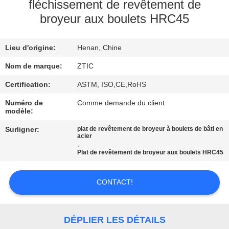
fléchissement de revêtement de
broyeur aux boulets HRC45
VISITE
D'USINE
Lieu d'origine:
Henan, Chine
CONTRÔLE
Nom de marque:
ZTIC
DE
Certification:
ASTM, ISO,CE,RoHS
QUALITÉ
Numéro de
Comme demande du client
modèle:
Surligner:
plat de revêtement de broyeur à boulets de bâti en
CONTACTEZ-
acier
,
NOUS
Plat de revêtement de broyeur aux boulets HRC45
NOUVELLES
CONTACT!
DEMANDEZ
DÉPLIER LES DÉTAILS