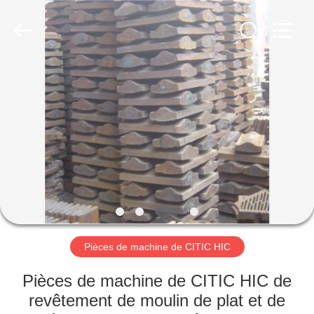
Luoyang
Zhongtai
Industries
CO.,LTD.
All
Rights
Reserved.
MAISON
PRODUITS
VR
SHOW
AU
SUJET
Pièces de machine de CITIC HIC
DE
Pièces de machine de CITIC HIC de
NOUS
revêtement de moulin de plat et de