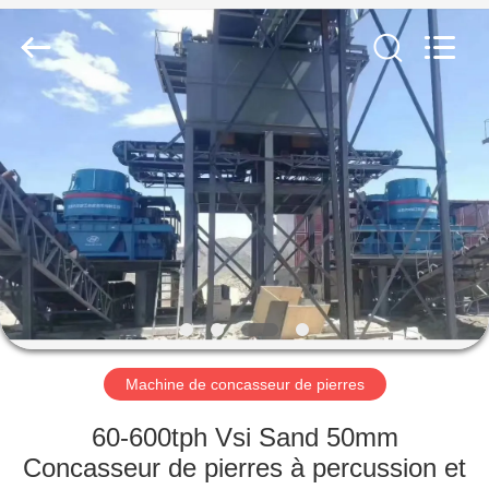
Luoyang
Zhongtai
Industries
CO.,LTD.
All
Rights
Reserved.
MAISON
PRODUITS
VR
SHOW
AU
SUJET
Machine de concasseur de pierres
DE
60-600tph Vsi Sand 50mm
NOUS
Concasseur de pierres à percussion et