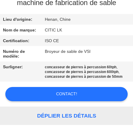
machine de fabrication de sable
VISITE
Lieu d'origine:
Henan, Chine
D'USINE
Nom de marque:
CITIC LK
CONTRÔLE
Certification:
ISO CE
DE
Numéro de
Broyeur de sable de VSI
modèle:
QUALITÉ
Surligner:
,
concasseur de pierres à percussion 60tph
,
concasseur de pierres à percussion 600tph
CONTACTEZ-
concasseur de pierres à percussion de 50mm
NOUS
CONTACT!
NOUVELLES
DÉPLIER LES DÉTAILS
DEMANDEZ