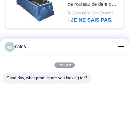
de rouleau de dent de
double petit pain et
$15,000.00 MOQ:>Ensembles =1
broyeur de rouleau
- JE NE SAIS PAS.
mobiles de dent de
mine de charbon
Catégories populaires
Tous
sales
Pignons de moulin
Pignon biseauté
1:51 AM
Good day, what product are you looking for?
vitesse de périmètre
Bâtis et pièces
de moulin
forgéees
Four rotatoire de
Moulin de meulage de
ciment
minerai
Machine de
Pièces de rechange