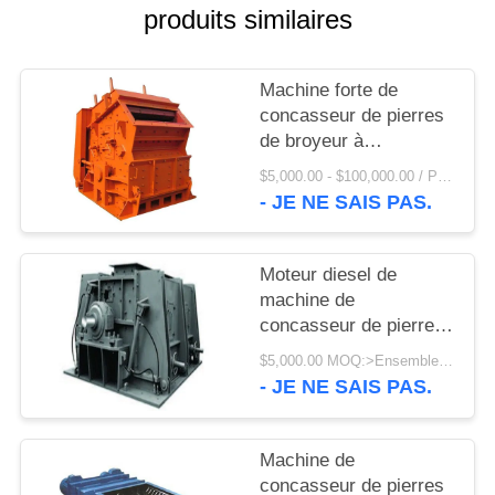
UNE
produits similaires
CITATION
Machine forte de
PLAN
concasseur de pierres
de broyeur à
DU
percussion de vortex
$5,000.00 - $100,000.00 / Piece MOQ:1 morceau/morceaux
SITE
résistant à l'usure de
- JE NE SAIS PAS.
ZTIC 550TPH PFQ
PRIVACY
Moteur diesel de
POLICY
machine de
concasseur de pierres
du moteur diesel 300
$5,000.00 MOQ:>Ensembles =1
TPH d'usine de
- JE NE SAIS PAS.
charbon
Machine de
concasseur de pierres