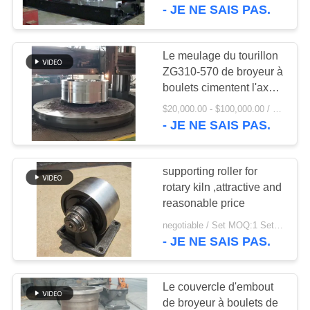
ciment
- JE NE SAIS PAS.
VISITE
D'USINE
Le meulage du tourillon
97
ZG310-570 de broyeur à
vitesse de périmètre
boulets cimentent l'axe
CONTRÔLE
de rouleau de soutien de
de moulin
$20,000.00 - $100,000.00 / Set MOQ:1 ensemble/ensembles
DE
four rotatoire
- JE NE SAIS PAS.
QUALITÉ
supporting roller for
CONTACTEZ-
rotary kiln ,attractive and
NOUS
reasonable price
255
negotiable / Set MOQ:1 Set/Sets
Bâtis et pièces
- JE NE SAIS PAS.
NOUVELLES
forgéees
Le couvercle d'embout
DEMANDEZ
de broyeur à boulets de