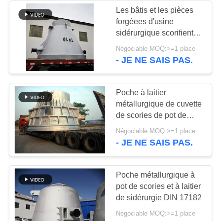
Les bâtis et les pièces
forgéees d'usine
236
sidérurgique scorifient la
Machine de
poche à laitier de
Négociable MOQ:>=1 place
cuvette de scories de pot
- JE NE SAIS PAS.
concasseur de
pierres
Poche à laitier
métallurgique de cuvette
de scories de pot de
scories pour des bâtis et
144
Négociable MOQ:>=1 place
des pièces forgéees
- JE NE SAIS PAS.
Pièces de rechange
d'usine sidérurgique
de machine
Poche métallurgique à
pot de scories et à laitier
d'abattage
de sidérurgie DIN 17182
Négociable MOQ:>=1 place