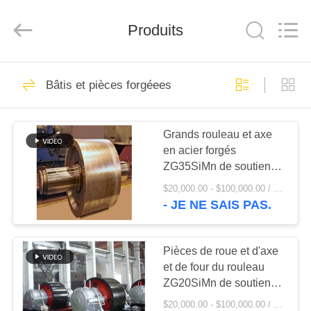
Luoyang
Zhongtai
Industries
Produits
CO.,LTD.
All
Rights
Reserved.
MAISON
61
Bâtis et pièces forgéees
Pignons de moulin
PRODUITS
Grands rouleau et axe
en acier forgés
VR
ZG35SiMn de soutien
SHOW
de four rotatoire de
$20,000.00 - $100,000.00 / Set MOQ:1 ensemble/ensembles
ciment DIN
- JE NE SAIS PAS.
24
AU
SUJET
Pièces de roue et d'axe
Pignon biseauté
et de four du rouleau
DE
ZG20SiMn de soutien
NOUS
de four rotatoire de
$20,000.00 - $100,000.00 / Set MOQ:1 ensemble/ensembles